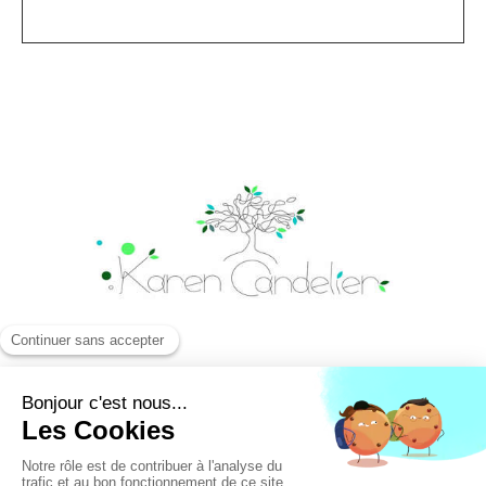
Psychologue & psychothérapeute à Montpellier.
159 place de Thessalie
Résidence Parthéna II Quartier Antigone
34000
Montpellier