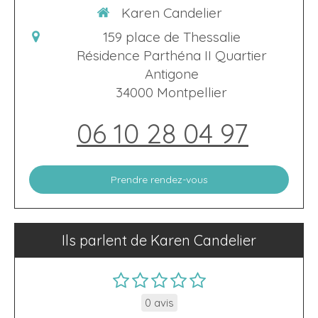
Karen Candelier
159 place de Thessalie
Résidence Parthéna II Quartier
Antigone
34000
Montpellier
06 10 28 04 97
Prendre rendez-vous
Ils parlent de Karen Candelier
0 avis